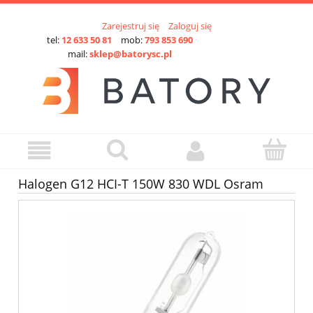
Zarejestruj się
Zaloguj się
tel:
12 633 50 81
mob:
793 853 690
mail:
sklep@batorysc.pl
Halogen G12 HCI-T 150W 830 WDL Osram