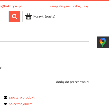
p@batorysc.pl
Zarejestruj się
Zaloguj się
Koszyk:
(pusty)
ak
dodaj do przechowalni
zapytaj o produkt
poleć znajomemu