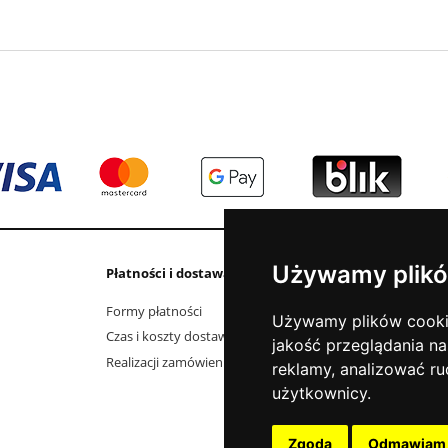
Używamy plikó
Płatności i dostawa
Informacje
Formy płatności
Kontakt i dane fi
Używamy plików cookie 
Czas i koszty dostawy
Elektrośmieci
jakość przeglądania na
Realizacji zamówienia
O firmie
reklamy, analizować ru
Jak kupować?
użytkownicy.
Polityka prywatno
Aktualności
Zgoda
Odmawiam