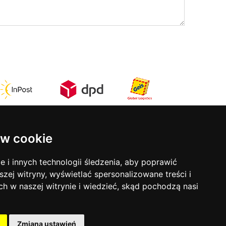
w cookie
Kontakt
rmy
ul. Stefana Batorego 17
i innych technologii śledzenia, aby poprawić
31-135 Kraków
szej witryny, wyświetlać spersonalizowane treści i
tel:
12 633 50 81
ch w naszej witrynie i wiedzieć, skąd pochodzą nasi
mob:
793 853 690
ści
Godziny otwarcia:
Zmiana ustawień