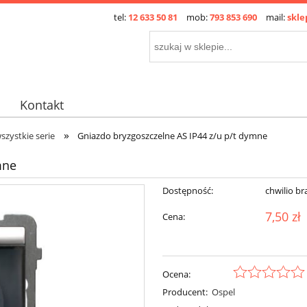
tel:
12 633 50 81
mob:
793 853 690
mail:
skle
Kontakt
»
szystkie serie
Gniazdo bryzgoszczelne AS IP44 z/u p/t dymne
mne
Dostępność:
chwilio br
7,50 zł
Cena:
Ocena:
Producent:
Ospel