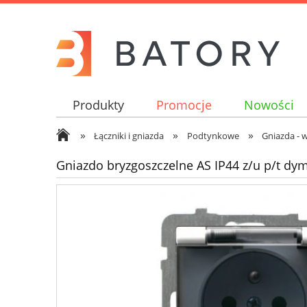
Produkty
Promocje
Nowości
»
»
»
Łączniki i gniazda
Podtynkowe
Gniazda - w
Gniazdo bryzgoszczelne AS IP44 z/u p/t dy