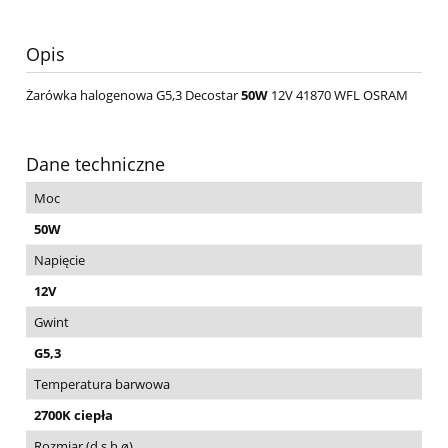
Opis
Żarówka halogenowa G5,3 Decostar
50W
12V 41870 WFL OSRAM
Dane techniczne
Moc
50W
Napięcie
12V
Gwint
G5,3
Temperatura barwowa
2700K ciepła
Rozmiar (d,s,h,ø)