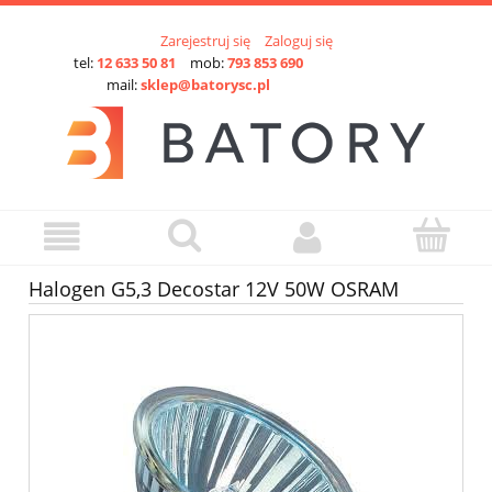
Zarejestruj się
Zaloguj się
tel:
12 633 50 81
mob:
793 853 690
mail:
sklep@batorysc.pl
Halogen G5,3 Decostar 12V 50W OSRAM