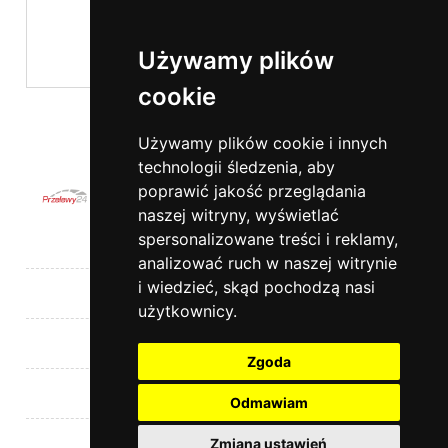
Używamy plików
cookie
wyślij
Używamy plików cookie i innych
technologii śledzenia, aby
poprawić jakość przeglądania
naszej witryny, wyświetlać
spersonalizowane treści i reklamy,
Pomoc
analizować ruch w naszej witrynie
i wiedzieć, skąd pochodzą nasi
Moje konto
użytkownicy.
Płatności i dostawa
Zgoda
Informacje
Odmawiam
Kontakt
Zmiana ustawień