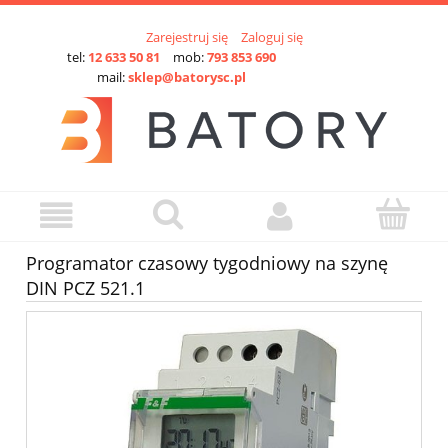
Zarejestruj się
Zaloguj się
tel:
12 633 50 81
mob:
793 853 690
mail:
sklep@batorysc.pl
Programator czasowy tygodniowy na szynę
DIN PCZ 521.1