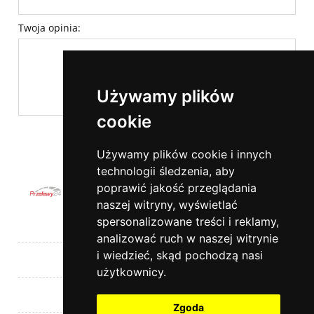
Twoja opinia:
Używamy plików
cookie
wyślij
Używamy plików cookie i innych
technologii śledzenia, aby
poprawić jakość przeglądania
naszej witryny, wyświetlać
spersonalizowane treści i reklamy,
Pomoc
analizować ruch w naszej witrynie
i wiedzieć, skąd pochodzą nasi
Moje konto
użytkownicy.
Płatności i dostawa
Zgoda